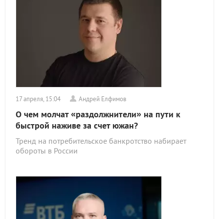
17 апреля, 15:04
Андрей Елфимов
О чем молчат «раздолжнители» на пути к
быстрой наживе за счет южан?
Тренд на потребительское банкротство набирает
обороты в России