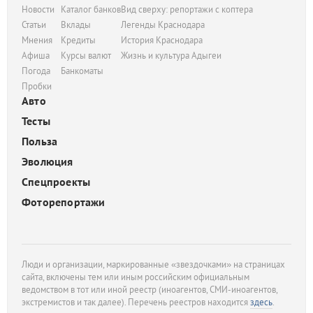
Новости
Каталог банков
Вид сверху: репортажи с коптера
Статьи
Вклады
Легенды Краснодара
Мнения
Кредиты
История Краснодара
Афиша
Курсы валют
Жизнь и культура Адыгеи
Погода
Банкоматы
Пробки
Авто
Тесты
Польза
Эволюция
Спецпроекты
Фоторепортажи
Люди и организации, маркированные «звездочками» на страницах
сайта, включены тем или иным российским официальным
ведомством в тот или иной реестр (иноагентов, СМИ-иноагентов,
экстремистов и так далее). Перечень реестров находится
здесь
.