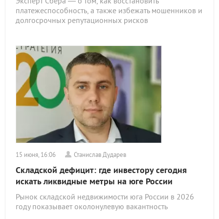
Эксперт Сбера — о том, как восстановить
платежеспособность, а также избежать мошенников и
долгосрочных репутационных рисков
15 июня, 16:06
Станислав Дударев
Складской дефицит: где инвестору сегодня
искать ликвидные метры на юге России
Рынок складской недвижимости юга России в 2026
году показывает околонулевую вакантность