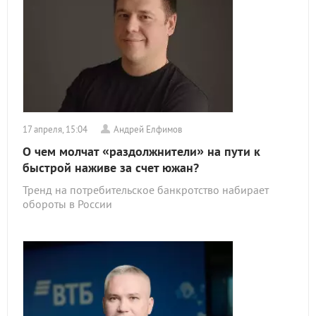
17 апреля, 15:04
Андрей Елфимов
О чем молчат «раздолжнители» на пути к
быстрой наживе за счет южан?
Тренд на потребительское банкротство набирает
обороты в России