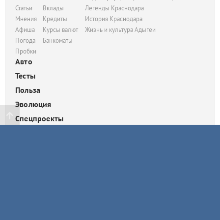
Статьи
Вклады
Легенды Краснодара
Мнения
Кредиты
История Краснодара
Афиша
Курсы валют
Жизнь и культура Адыгеи
Погода
Банкоматы
Пробки
Авто
Тесты
Польза
Эволюция
Спецпроекты
Фоторепортажи
Люди и организации, маркированные «звездочками» на страницах
сайта, включены тем или иным российским официальным
ведомством в тот или иной реестр (иноагентов, СМИ-иноагентов,
экстремистов и так далее). Перечень реестров находится
здесь
.