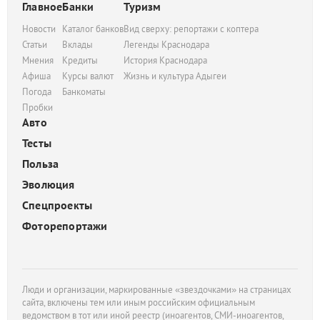
Главное
Банки
Туризм
Новости
Каталог банков
Вид сверху: репортажи с коптера
Статьи
Вклады
Легенды Краснодара
Мнения
Кредиты
История Краснодара
Афиша
Курсы валют
Жизнь и культура Адыгеи
Погода
Банкоматы
Пробки
Авто
Тесты
Польза
Эволюция
Спецпроекты
Фоторепортажи
Люди и организации, маркированные «звездочками» на страницах
сайта, включены тем или иным российским официальным
ведомством в тот или иной реестр (иноагентов, СМИ-иноагентов,