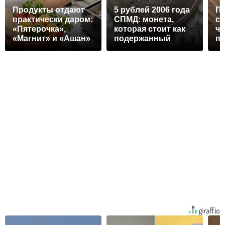
Продукты отдают
5 рублей 2006 года
Пе
практически даром:
СПМД: монета,
см
«Пятерочка»,
которая стоит как
чт
«Магнит» и «Ашан»
подержанный
по
запустили акции —
автомобиль
о
вот как получить
товары за 0 рублей