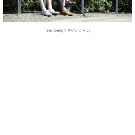
пенсионер © Фото ЮГА.ру