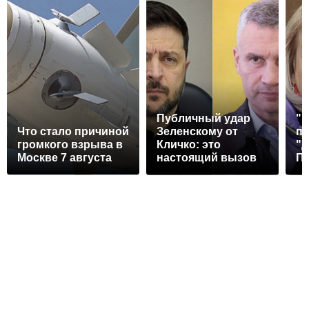
Публичный удар
"П
Что стало причиной
Зеленскому от
по
громкого взрыва в
Кличко: это
"Д
Москве 7 августа
настоящий вызов
П
вм
П