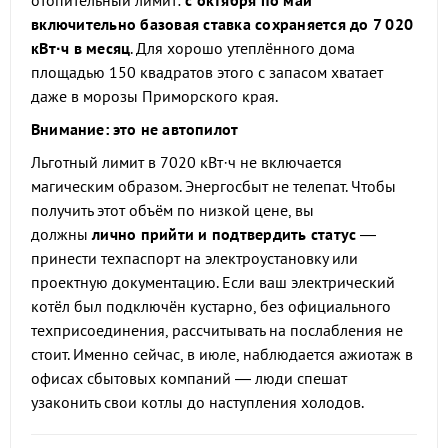
отопительный лимит:
с октября по май
включительно базовая ставка сохраняется до 7 020
кВт·ч в месяц
. Для хорошо утеплённого дома
площадью 150 квадратов этого с запасом хватает
даже в морозы Приморского края.
Внимание: это не автопилот
Льготный лимит в 7020 кВт·ч не включается
магическим образом. Энергосбыт не телепат. Чтобы
получить этот объём по низкой цене, вы
должны
лично прийти и подтвердить статус
—
принести техпаспорт на электроустановку или
проектную документацию. Если ваш электрический
котёл был подключён кустарно, без официального
техприсоединения, рассчитывать на послабления не
стоит. Именно сейчас, в июле, наблюдается ажиотаж в
офисах сбытовых компаний — люди спешат
узаконить свои котлы до наступления холодов.