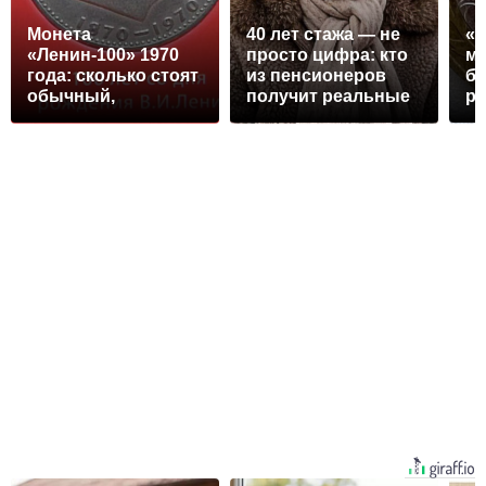
Монета
40 лет стажа — не
«
«Ленин-100» 1970
просто цифра: кто
мо
года: сколько стоят
из пенсионеров
бр
обычный,
получит реальные
ру
идеальный и
деньги и как их
ищ
коллекционный
забрать
к
экземпляры