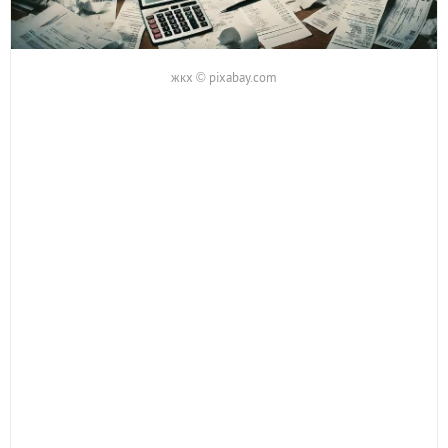
жкх © pixabay.com