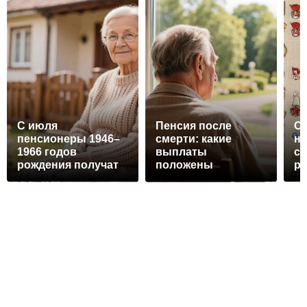
С июля
Пенсия после
Со
пенсионеры 1946–
смерти: какие
на
1966 годов
выплаты
ск
рождения получат
положены
ра
новую
родственникам и
ау
ежемесячную
как их получить
го
надбавку:
проверьте себя