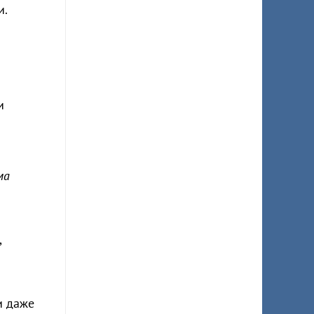
и.
и
ма
,
и даже