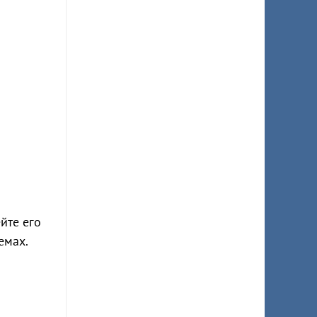
йте его
емах.
я