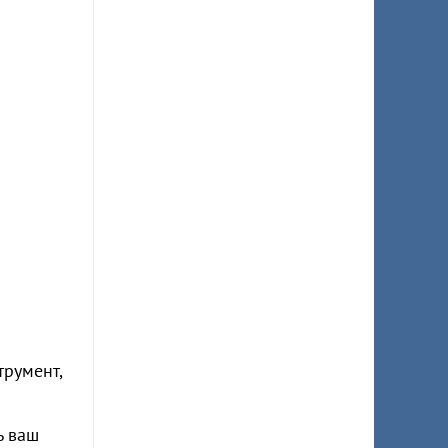
трумент,
ь ваш