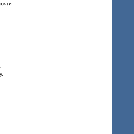
почти
х
у.