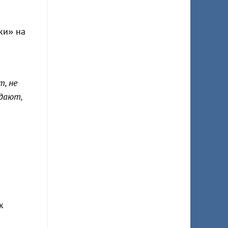
ки» на
, не
адают,
к