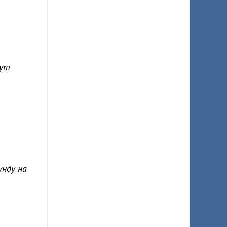
гут
унду на