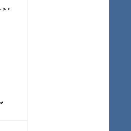
ларах
ой