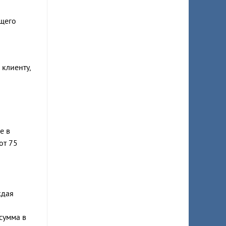
ющего
клиенту,
е в
от 75
ждая
сумма в