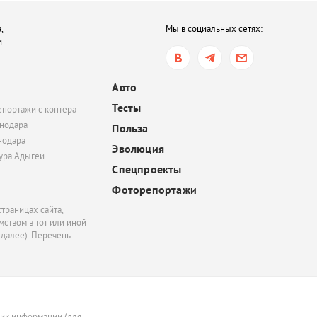
,
Мы в социальных сетях:
и
Авто
Тесты
епортажи с коптера
нодара
Польза
нодара
Эволюция
тура Адыгеи
Спецпроекты
Фоторепортажи
траницах сайта,
ством в тот или иной
 далее). Перечень
ник информации (для