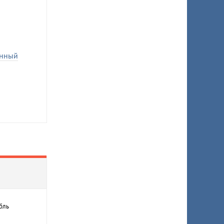
онный
бль