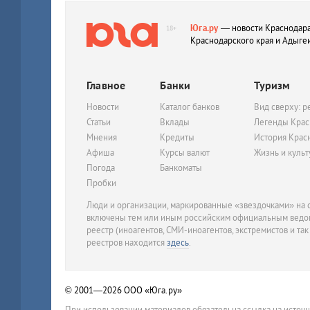
Юга.ру
— новости Краснодара
18+
Краснодарского края и Адыге
Главное
Банки
Туризм
Новости
Каталог банков
Вид сверху: р
Статьи
Вклады
Легенды Крас
Мнения
Кредиты
История Крас
Афиша
Курсы валют
Жизнь и куль
Погода
Банкоматы
Пробки
Люди и организации, маркированные «звездочками» на с
включены тем или иным российским официальным ведом
реестр (иноагентов, СМИ-иноагентов, экстремистов и так
реестров находится
здесь
.
© 2001—2026
ООО «Юга.ру»
При использовании материалов обязательна ссылка на источ