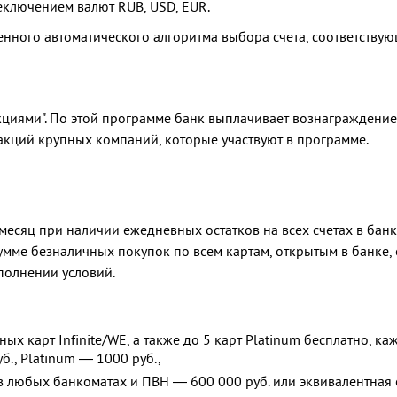
еключением валют RUB, USD, EUR.
енного автоматического алгоритма выбора счета, соответству
кциями". По этой программе банк выплачивает вознаграждение 
акций крупных компаний, которые участвуют в программе.
 месяц при наличии ежедневных остатков на всех счетах в банк
сумме безналичных покупок по всем картам, открытым в банке, 
ыполнении условий.
ых карт Infinite/WE, а также до 5 карт Platinum бесплатно, ка
б., Platinum — 1000 руб.,
 любых банкоматах и ПВН — 600 000 руб. или эквивалентная 