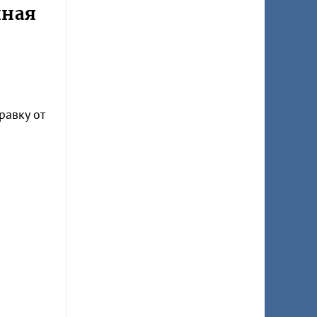
нная
равку от