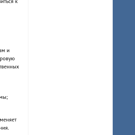
иться к
ам и
фровую
ственных
мы;
тменяет
ния.