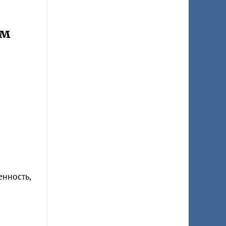
ом
енность,