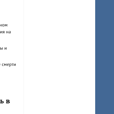
ьном
ия на
ы и
е смерти
ь в