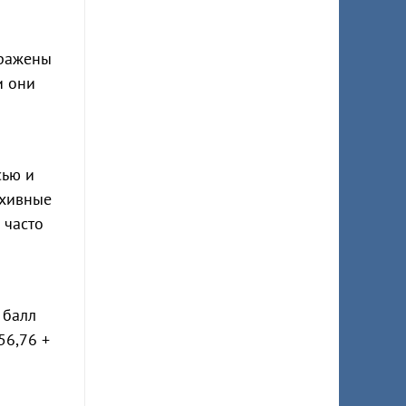
тражены
и они
сью и
рхивные
 часто
 балл
56,76 +