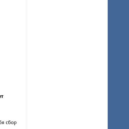
ет
бя сбор