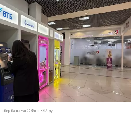
сбер банкомат © Фото ЮГА.ру