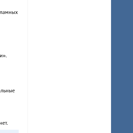
екламных
и».
альные
нет.