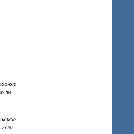
охожее.
но ли
Никакие
. Если