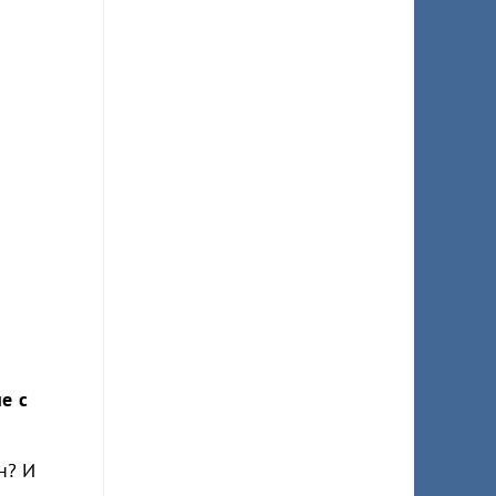
е с
н? И