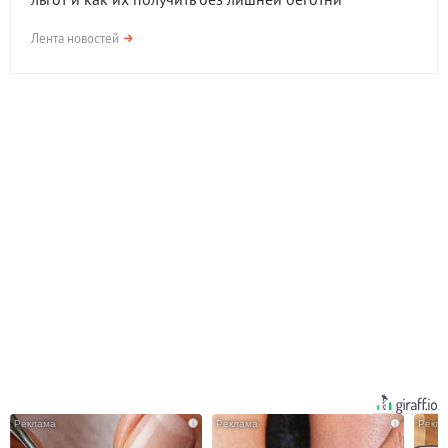
Лента новостей
i
i