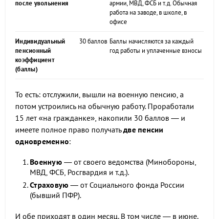
после увольнения
армии, МВД, ФСБ и т.д. Обычная
работа на заводе, в школе, в
офисе
Индивидуальный
30 баллов
Баллы начисляются за каждый
пенсионный
год работы и уплаченные взносы
коэффициент
(баллы)
То есть: отслужили, вышли на военную пенсию, а
потом устроились на обычную работу. Проработали
15 лет «на гражданке», накопили 30 баллов — и
имеете полное право получать
две пенсии
одновременно
:
Военную
— от своего ведомства (Минобороны,
МВД, ФСБ, Росгвардия и т.д.).
Страховую
— от Социального фонда России
(бывший ПФР).
И обе приходят в один месяц. В том числе — в июне.