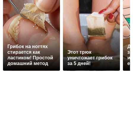
Грибок на ногтях
Д
стирается как
Этот трюк
з
ластиком! Простой
уничтожает грибок
ис
домашний метод
за 5 дней!
ес