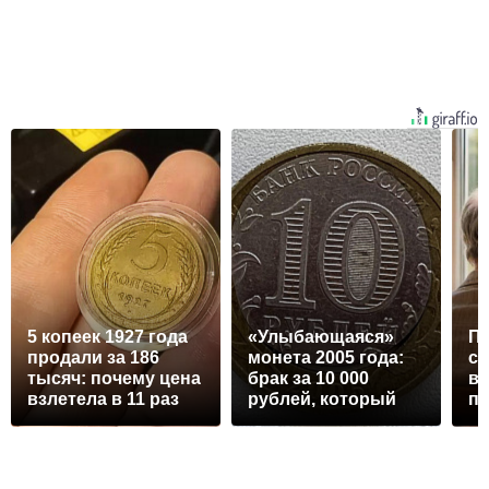
5 копеек 1927 года
«Улыбающаяся»
Пе
продали за 186
монета 2005 года:
см
тысяч: почему цена
брак за 10 000
в
взлетела в 11 раз
рублей, который
п
ищут все
ро
коллекционеры
ка