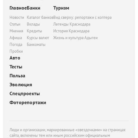
Главное
Банки
Туризм
Новости
Каталог банков
Вид сверху: репортажи с коптера
Статьи
Вклады
Легенды Краснодара
Мнения
Кредиты
История Краснодара
Афиша
Курсы валют
Жизнь и культура Адыгеи
Погода
Банкоматы
Пробки
Авто
Тесты
Польза
Эволюция
Спецпроекты
Фоторепортажи
Люди и организации, маркированные «звездочками» на страницах
сайта, включены тем или иным российским официальным