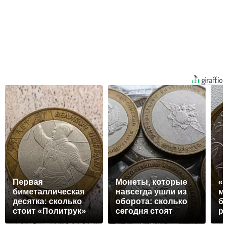
Первая
Монеты, которые
«
биметаллическая
навсегда ушли из
мо
десятка: сколько
оборота: сколько
бр
стоит «Политрук»
сегодня стоят
ру
2000 года сегодня
биметаллические
ищ