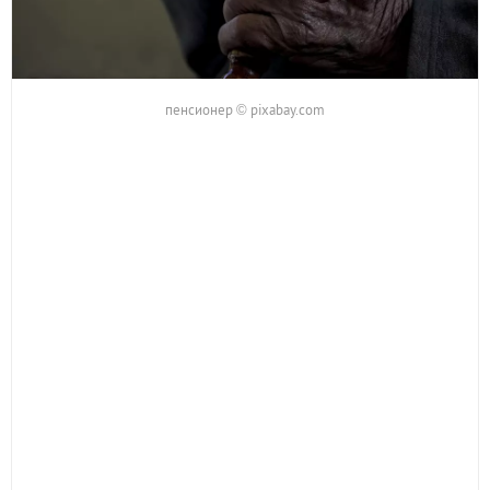
пенсионер © pixabay.com