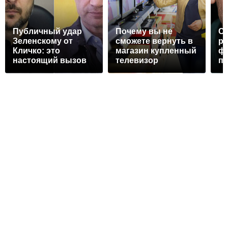
Публичный удар
Почему вы не
С
Зеленскому от
сможете вернуть в
ро
Кличко: это
магазин купленный
ф
настоящий вызов
телевизор
по