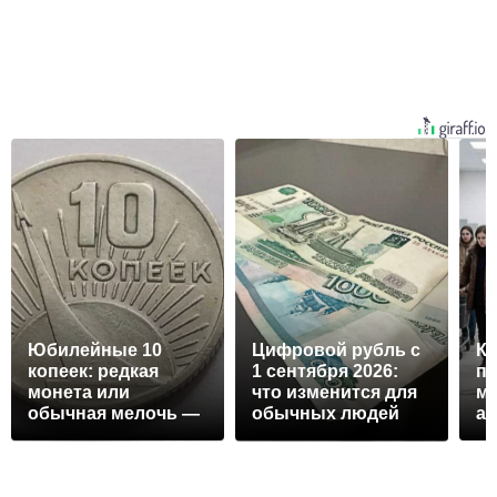
Юбилейные 10
Цифровой рубль с
Ка
копеек: редкая
1 сентября 2026:
пр
монета или
что изменится для
ма
обычная мелочь —
обычных людей
ав
разбираем цены