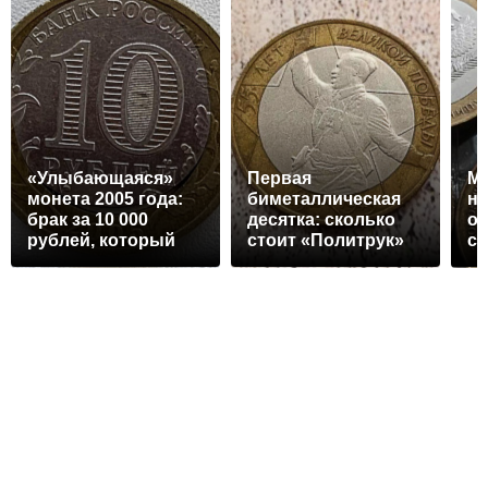
«Улыбающаяся»
Первая
Мо
монета 2005 года:
биметаллическая
на
брак за 10 000
десятка: сколько
об
рублей, который
стоит «Политрук»
се
ищут все
2000 года сегодня
би
коллекционеры
де
«М