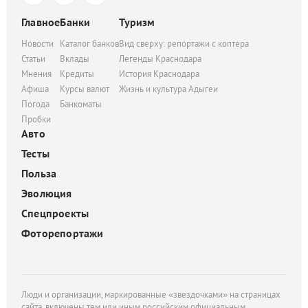
Главное
Банки
Туризм
Новости
Каталог банков
Вид сверху: репортажи с коптера
Статьи
Вклады
Легенды Краснодара
Мнения
Кредиты
История Краснодара
Афиша
Курсы валют
Жизнь и культура Адыгеи
Погода
Банкоматы
Пробки
Авто
Тесты
Польза
Эволюция
Спецпроекты
Фоторепортажи
Люди и организации, маркированные «звездочками» на страницах
сайта, включены тем или иным российским официальным