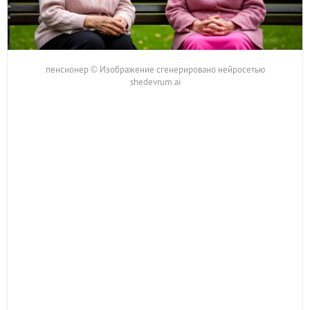
пенсионер © Изображение сгенерировано нейросетью
shedevrum.ai