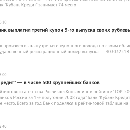
нк "Кубань Кредит" занимает 74 место
6:10
нк выплатил третий купон 5-го выпуска своих рублев
к произвел выплату третьего купонного дохода по своим обли
осударственный регистрационный номер выпуска — 40303251В
3:00
Кредит" — в числе 500 крупнейших банков
тингового агентства РосБизнесКонсалтинг в рейтинге "ТОР-50
нков России за 1-е полугодие 2008 года" Банк "Кубань Кредит
е место. Всего за год Банк поднялся в рейтинговой таблице на
2:40