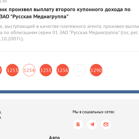
1:48
нк произвел выплату второго купонного дохода по
ЗАО "Русская Медиагруппа"
, выступающий в качестве платежного агента, произвел выпла
а по облигациям серии 01 ЗАО "Русская Медиагруппа" (гос. рег.
10.2007г.).
2
1253
1254
1255
1256
…
1290
,
Мы в социальных сетях:
и
Авто