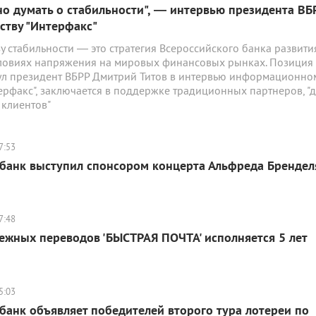
но думать о стабильности", — интервью президента ВБР
тству "Интерфакс"
у стабильности — это стратегия Всероссийского банка развити
словиях напряжения на мировых финансовых рынках. Позиция 
ул президент ВБРР Дмитрий Титов в интервью информационно
терфакс", заключается в поддержке традиционных партнеров, "д
 клиентов"
7:53
банк выступил спонсором концерта Альфреда Брендел
7:48
ежных переводов 'БЫСТРАЯ ПОЧТА' исполняется 5 лет
5:03
анк объявляет победителей второго тура лотереи по