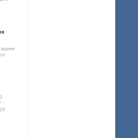
ых
гациям
 от
0
"
 19