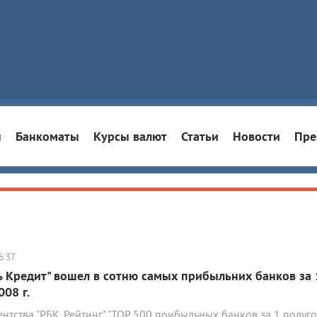
ы
Банкоматы
Курсы валют
Статьи
Новости
Пре
6:37
ь Кредит" вошел в сотню самых прибыльних банков за 
08 г.
нтства "РБК. Рейтинг" "ТОР 500 прибыльных банков за 1 полуг