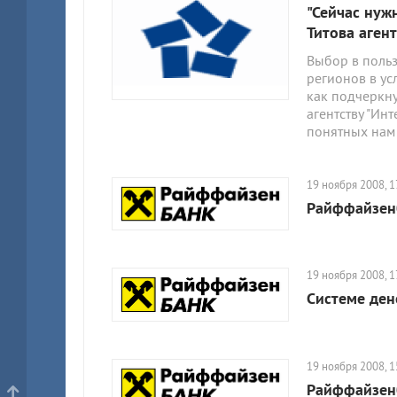
"Сейчас нуж
Титова аген
Выбор в польз
регионов в у
как подчеркн
агентству "Ин
понятных нам
19 ноября 2008, 1
Райффайзен
19 ноября 2008, 1
Системе ден
19 ноября 2008, 1
Райффайзенб