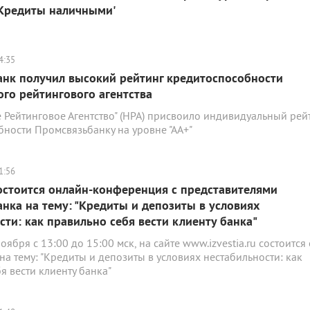
'Кредиты наличными'
4:35
нк получил высокий рейтинг кредитоспособности
го рейтингового агентства
Рейтинговое Агентство" (НРА) присвоило индивидуальный рей
ности Промсвязьбанку на уровне "АА+"
1:56
остоится онлайн-конференция с представителями
нка на тему: "Кредиты и депозиты в условиях
сти: как правильно себя вести клиенту банка"
ноября с 13:00 до 15:00 мск, на сайте www.izvestia.ru состоится
а тему: "Кредиты и депозиты в условиях нестабильности: как
я вести клиенту банка"