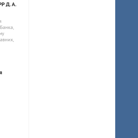
Р Д. А.
я
Банка,
му
авних,
я