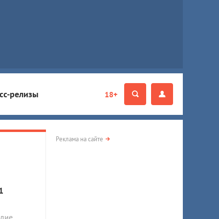
сс-релизы
18+
Реклама на сайте
1
одие