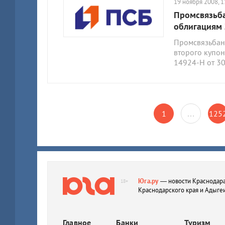
19 ноября 2008, 1
Промсвязьба
облигациям 
Промсвязьбанк
второго купон
14924-Н от 30.
1
…
125
Юга.ру
— новости Краснодара
18+
Краснодарского края и Адыге
Главное
Банки
Туризм