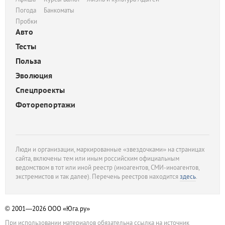
Погода
Банкоматы
Пробки
Авто
Тесты
Польза
Эволюция
Спецпроекты
Фоторепортажи
Люди и организации, маркированные «звездочками» на страницах
сайта, включены тем или иным российским официальным
ведомством в тот или иной реестр (иноагентов, СМИ-иноагентов,
экстремистов и так далее). Перечень реестров находится
здесь
.
© 2001—2026
ООО «Юга.ру»
При использовании материалов обязательна ссылка на источник