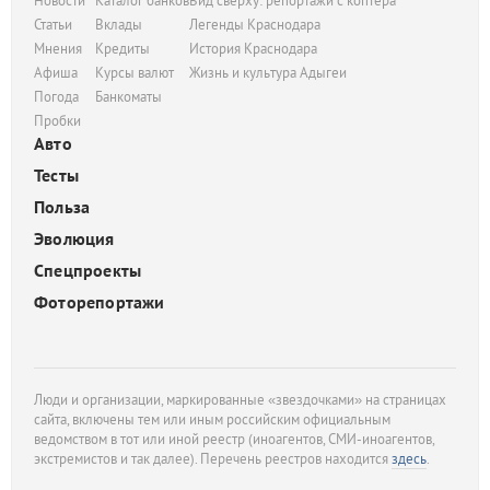
Новости
Каталог банков
Вид сверху: репортажи с коптера
Статьи
Вклады
Легенды Краснодара
Мнения
Кредиты
История Краснодара
Афиша
Курсы валют
Жизнь и культура Адыгеи
Погода
Банкоматы
Пробки
Авто
Тесты
Польза
Эволюция
Спецпроекты
Фоторепортажи
Люди и организации, маркированные «звездочками» на страницах
сайта, включены тем или иным российским официальным
ведомством в тот или иной реестр (иноагентов, СМИ-иноагентов,
экстремистов и так далее). Перечень реестров находится
здесь
.