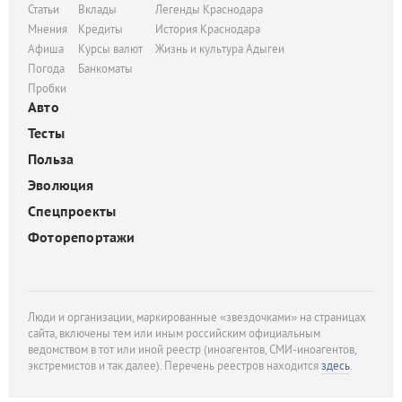
Статьи
Вклады
Легенды Краснодара
Мнения
Кредиты
История Краснодара
Афиша
Курсы валют
Жизнь и культура Адыгеи
Погода
Банкоматы
Пробки
Авто
Тесты
Польза
Эволюция
Спецпроекты
Фоторепортажи
Люди и организации, маркированные «звездочками» на страницах
сайта, включены тем или иным российским официальным
ведомством в тот или иной реестр (иноагентов, СМИ-иноагентов,
экстремистов и так далее). Перечень реестров находится
здесь
.