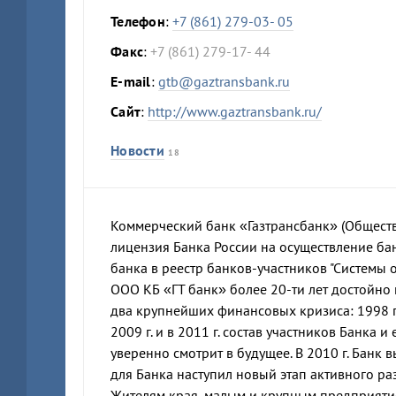
Телефон
:
+7 (861) 279-03- 05
Факс
:
+7 (861) 279-17- 44
E-mail
:
gtb@gaztransbank.ru
Сайт
:
http://www.gaztransbank.ru/
Новости
18
Коммерческий банк «Газтрансбанк» (Общество
лицензия Банка России на осуществление ба
банка в реестр банков-участников "Системы о
ООО КБ «ГТ банк» более 20-ти лет достойно
два крупнейших финансовых кризиса: 1998 г.
2009 г. и в 2011 г. состав участников Банка
уверенно смотрит в будущее. В 2010 г. Банк 
для Банка наступил новый этап активного ра
Жителям края, малым и крупным предприяти