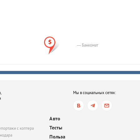
— Банкомат
,
Мы в социальных сетях:
и
Авто
Тесты
епортажи с коптера
нодара
Польза