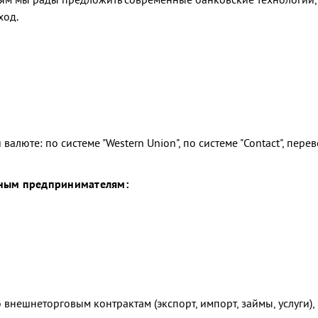
ход.
люте: по системе "Western Union", по системе "Contact", пере
ьным предпринимателям:
нешнеторговым контрактам (экспорт, импорт, займы, услуги),