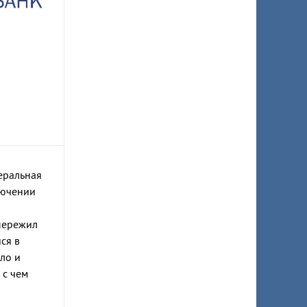
еральная
лючении
 пережил
ся в
ело и
 с чем