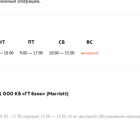
сионные операции.
ЧТ
ПТ
СБ
ВС
— 18:00
9:00 — 17:00
10:00 — 15:00
выходной
 ООО КБ «ГТ банк» (Marriott)
9:30 – 17:30, перерыв: 13:00 — 13:30; сб-вс: выходной. Обслуживание корпор