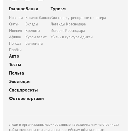
Главное
Банки
Туризм
Новости
Каталог банков
Вид сверху: репортажи с коптера
Статьи
Вклады
Легенды Краснодара
Мнения
Кредиты
История Краснодара
Афиша
Курсы валют
Жизнь и культура Адыгеи
Погода
Банкоматы
Пробки
Авто
Тесты
Польза
Эволюция
Спецпроекты
Фоторепортажи
Люди и организации, маркированные «звездочками» на страницах
сайта, включены тем или иным российским официальным