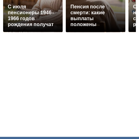
С июля
Пенсия после
Со
пенсионеры 1946–
смерти: какие
на
1966 годов
выплаты
ск
рождения получат
положены
ра
новую
родственникам и
ау
ежемесячную
как их получить
го
надбавку:
проверьте себя