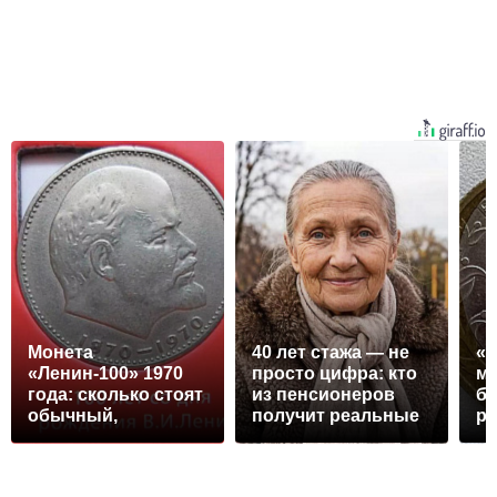
Монета
40 лет стажа — не
«
«Ленин-100» 1970
просто цифра: кто
мо
года: сколько стоят
из пенсионеров
бр
обычный,
получит реальные
ру
идеальный и
деньги и как их
ищ
коллекционный
забрать
к
экземпляры