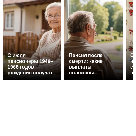
С июля
Пенсия после
Со
пенсионеры 1946–
смерти: какие
на
1966 годов
выплаты
ск
рождения получат
положены
ра
новую
родственникам и
ау
ежемесячную
как их получить
го
надбавку:
проверьте себя