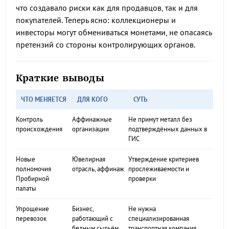
что создавало риски как для продавцов, так и для
покупателей. Теперь ясно: коллекционеры и
инвесторы могут обмениваться монетами, не опасаясь
претензий со стороны контролирующих органов.
Краткие выводы
ЧТО МЕНЯЕТСЯ
ДЛЯ КОГО
СУТЬ
Контроль
Аффинажные
Не примут металл без
происхождения
организации
подтверждённых данных в
ГИС
Новые
Ювелирная
Утверждение критериев
полномочия
отрасль, аффинаж
прослеживаемости и
Пробирной
проверки
палаты
Упрощение
Бизнес,
Не нужна
перевозок
работающий с
специализированная
бедным сырьём
транспортная компания