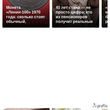
Монета
40 лет стажа — не
«
«Ленин-100» 1970
просто цифра: кто
мо
года: сколько стоят
из пенсионеров
бр
обычный,
получит реальные
ру
идеальный и
деньги и как их
ищ
коллекционный
забрать
к
экземпляры