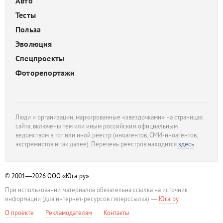
Авто
Тесты
Польза
Эволюция
Спецпроекты
Фоторепортажи
Люди и организации, маркированные «звездочками» на страницах
сайта, включены тем или иным российским официальным
ведомством в тот или иной реестр (иноагентов, СМИ-иноагентов,
экстремистов и так далее). Перечень реестров находится
здесь
.
© 2001—2026
ООО «Юга.ру»
При использовании материалов обязательна ссылка на источник
информации (для интернет-ресурсов гиперссылка) —
Юга.ру
О проекте
Рекламодателям
Контакты