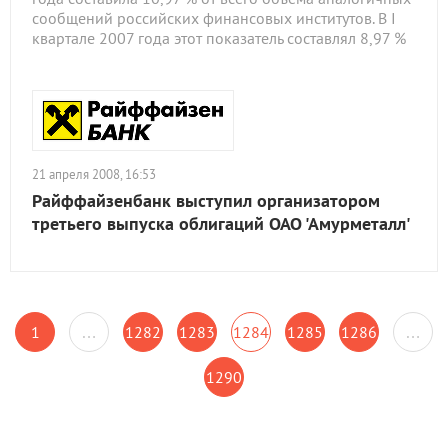
сообщений российских финансовых институтов. В I
квартале 2007 года этот показатель составлял 8,97 %
21 апреля 2008, 16:53
Райффайзенбанк выступил организатором
третьего выпуска облигаций ОАО 'Амурметалл'
1
…
1282
1283
1284
1285
1286
…
1290