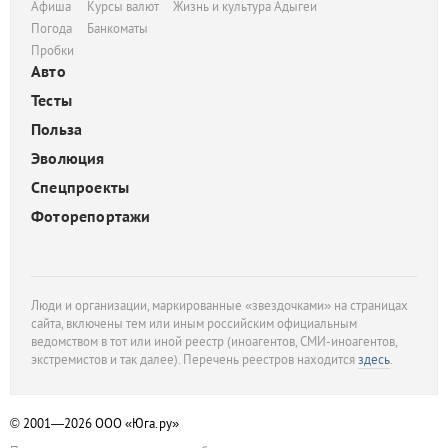
Афиша
Курсы валют
Жизнь и культура Адыгеи
Погода
Банкоматы
Пробки
Авто
Тесты
Польза
Эволюция
Спецпроекты
Фоторепортажи
Люди и организации, маркированные «звездочками» на страницах
сайта, включены тем или иным российским официальным
ведомством в тот или иной реестр (иноагентов, СМИ-иноагентов,
экстремистов и так далее). Перечень реестров находится
здесь
.
© 2001—2026
ООО «Юга.ру»