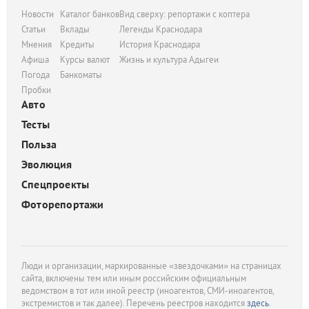
Новости
Каталог банков
Вид сверху: репортажи с коптера
Статьи
Вклады
Легенды Краснодара
Мнения
Кредиты
История Краснодара
Афиша
Курсы валют
Жизнь и культура Адыгеи
Погода
Банкоматы
Пробки
Авто
Тесты
Польза
Эволюция
Спецпроекты
Фоторепортажи
Люди и организации, маркированные «звездочками» на страницах
сайта, включены тем или иным российским официальным
ведомством в тот или иной реестр (иноагентов, СМИ-иноагентов,
экстремистов и так далее). Перечень реестров находится
здесь
.